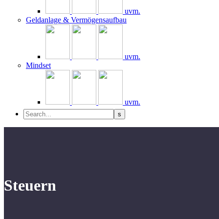
uvm.
Geldanlage & Vermögensaufbau
uvm.
Mindset
uvm.
Steuern