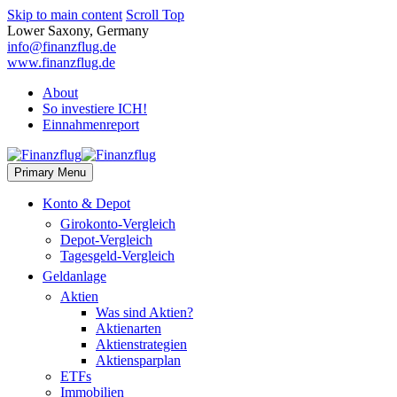
Skip to main content
Scroll Top
Lower Saxony, Germany
info@finanzflug.de
www.finanzflug.de
About
So investiere ICH!
Einnahmenreport
Primary Menu
Konto & Depot
Girokonto-Vergleich
Depot-Vergleich
Tagesgeld-Vergleich
Geldanlage
Aktien
Was sind Aktien?
Aktienarten
Aktienstrategien
Aktiensparplan
ETFs
Immobilien