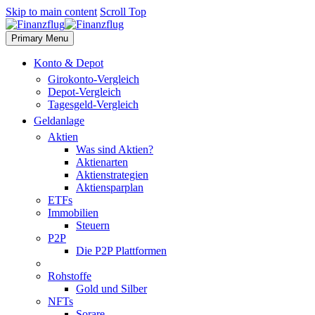
Skip to main content
Scroll Top
Primary Menu
Konto & Depot
Girokonto-Vergleich
Depot-Vergleich
Tagesgeld-Vergleich
Geldanlage
Aktien
Was sind Aktien?
Aktienarten
Aktienstrategien
Aktiensparplan
ETFs
Immobilien
Steuern
P2P
Die P2P Plattformen
Rohstoffe
Gold und Silber
NFTs
Sorare