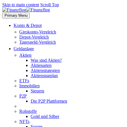
Skip to main content
Scroll Top
Primary Menu
Konto & Depot
Girokonto-Vergleich
Depot-Vergleich
Tagesgeld-Vergleich
Geldanlage
Aktien
Was sind Aktien?
Aktienarten
Aktienstrategien
Aktiensparplan
ETFs
Immobilien
Steuern
P2P
Die P2P Plattformen
Rohstoffe
Gold und Silber
NFTs
Sorare